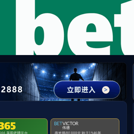
yl7703永利(中国)有限公司官
首页
书院概况
党建工作
书院导师
书院