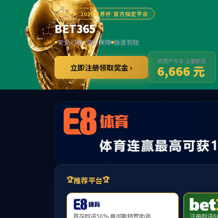
******