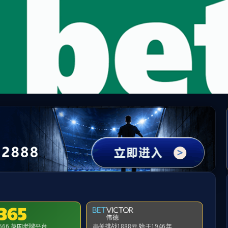
yl7703永利(中国)有限公司官
首页
书院概况
党建工作
书院导师
书院